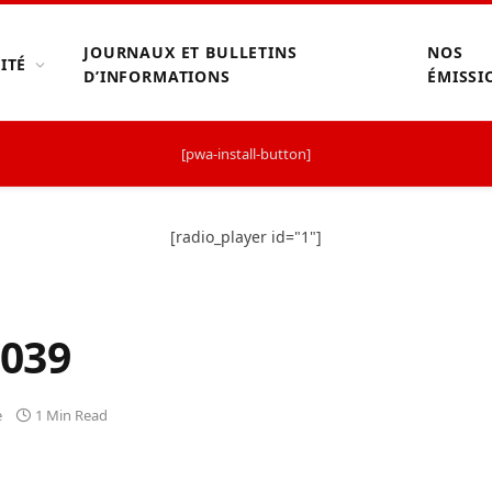
JOURNAUX ET BULLETINS
NOS
ITÉ
D’INFORMATIONS
ÉMISSI
[pwa-install-button]
[radio_player id="1"]
039
e
1 Min Read