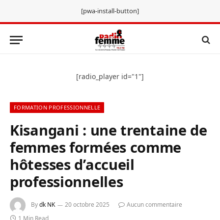
[pwa-install-button]
[radio_player id="1"]
FORMATION PROFESSIONNELLE
Kisangani : une trentaine de
femmes formées comme
hôtesses d’accueil
professionnelles
By
dk NK
20 octobre 2025
Aucun commentaire
1 Min Read