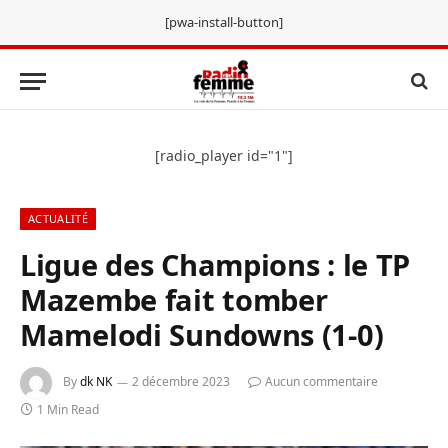
[pwa-install-button]
[radio_player id="1"]
ACTUALITÉ
Ligue des Champions : le TP
Mazembe fait tomber
Mamelodi Sundowns (1-0)
By
dk NK
2 décembre 2023
Aucun commentaire
1 Min Read