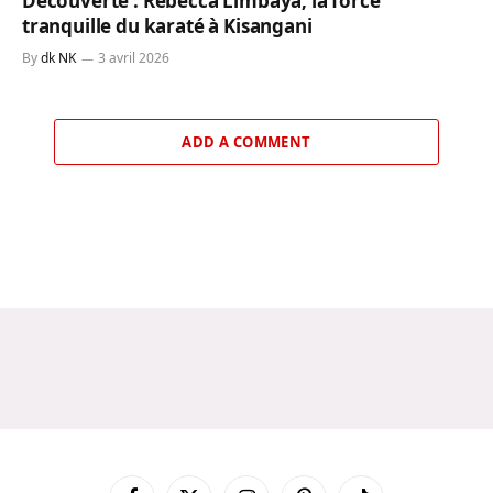
Découverte : Rebecca Limbaya, la force
tranquille du karaté à Kisangani
By
dk NK
3 avril 2026
ADD A COMMENT