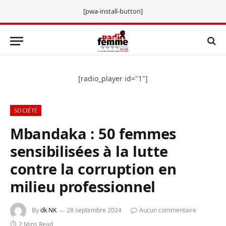
[pwa-install-button]
[radio_player id="1"]
SOCIÉTÉ
Mbandaka : 50 femmes
sensibilisées à la lutte
contre la corruption en
milieu professionnel
By
dk NK
28 septembre 2024
Aucun commentaire
2 Mins Read