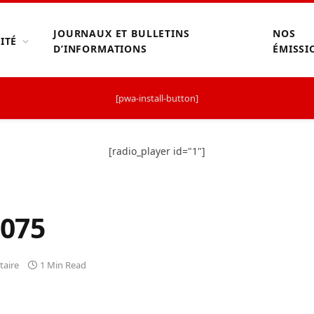
JOURNAUX ET BULLETINS
NOS
ITÉ
D’INFORMATIONS
ÉMISSI
[pwa-install-button]
[radio_player id="1"]
075
aire
1 Min Read