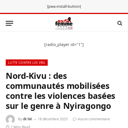
[pwa-install-button]
[radio_player id="1"]
LUTTE CONTRE LES VBG
Nord-Kivu : des
communautés mobilisées
contre les violences basées
sur le genre à Nyiragongo
By
dk NK
18 décembre 2025
Aucun commentaire
2 Mins Read