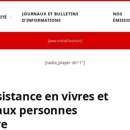
JOURNAUX ET BULLETINS
NOS
ITÉ
D’INFORMATIONS
ÉMISSI
[pwa-install-button]
[radio_player id="1"]
istance en vivres et
 aux personnes
rre