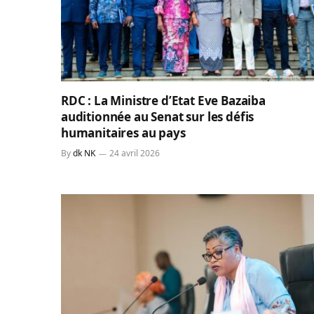
RDC : La Ministre d’Etat Eve Bazaiba
auditionnée au Senat sur les défis
humanitaires au pays
By
dk NK
24 avril 2026