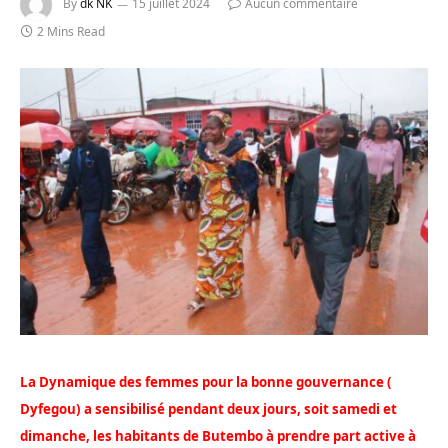
By
dk NK
15 juillet 2024
Aucun commentaire
2 Mins Read
La Dynamique des femmes pour la bonne gouvernance (
Dyfegou) a sensibilisé pendant deux jours, soit samedi et
dimanche, les habitants de Butembo à prendre part active à