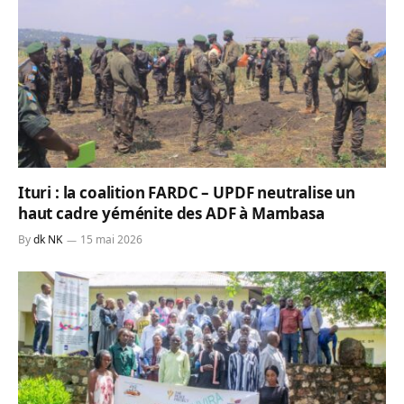
Ituri : la coalition FARDC – UPDF neutralise un
haut cadre yéménite des ADF à Mambasa
By
dk NK
15 mai 2026