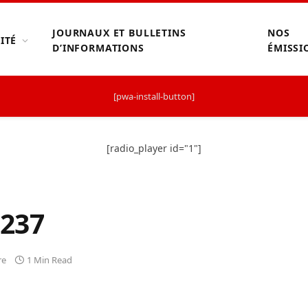
JOURNAUX ET BULLETINS
NOS
ITÉ
D’INFORMATIONS
ÉMISSI
[pwa-install-button]
[radio_player id="1"]
237
re
1 Min Read