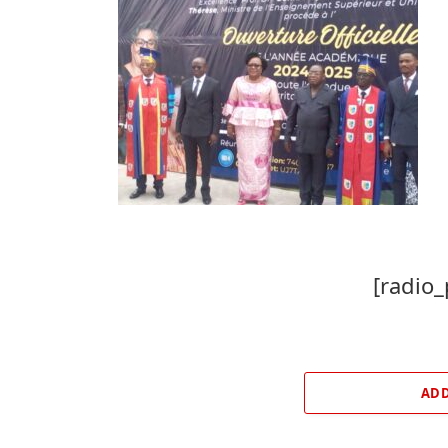
[radio_
ADD