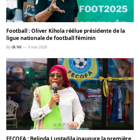
Football : Oliver Kihola réélue présidente de la
ligue nationale de football féminin
By
dk NK
3 mai 2026
FECOFA : Belinda Luntadila inaugure la première