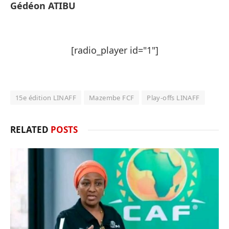
Gédéon ATIBU
[radio_player id="1"]
15e édition LINAFF
Mazembe FCF
Play-offs LINAFF
RELATED
POSTS