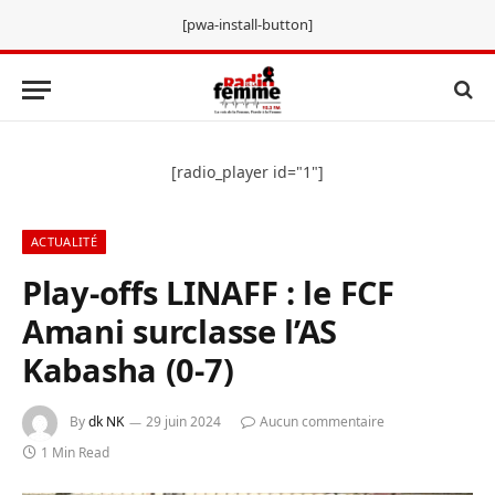
[pwa-install-button]
[radio_player id="1"]
ACTUALITÉ
Play-offs LINAFF : le FCF
Amani surclasse l’AS
Kabasha (0-7)
By
dk NK
29 juin 2024
Aucun commentaire
1 Min Read