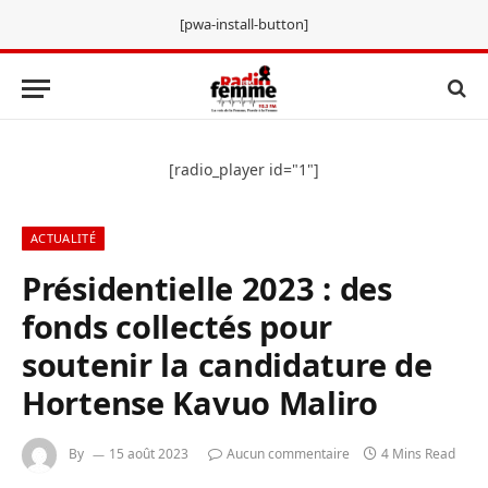
[pwa-install-button]
[radio_player id="1"]
ACTUALITÉ
Présidentielle 2023 : des
fonds collectés pour
soutenir la candidature de
Hortense Kavuo Maliro
By
15 août 2023
Aucun commentaire
4 Mins Read