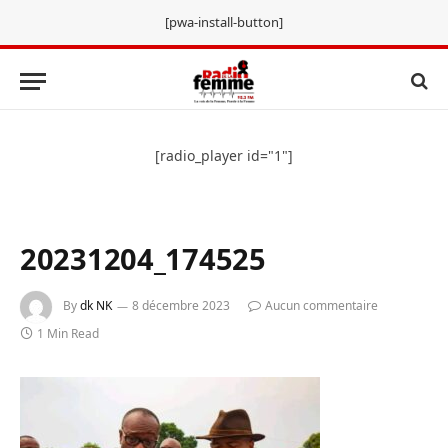
[pwa-install-button]
[radio_player id="1"]
20231204_174525
By
dk NK
8 décembre 2023
Aucun commentaire
1 Min Read