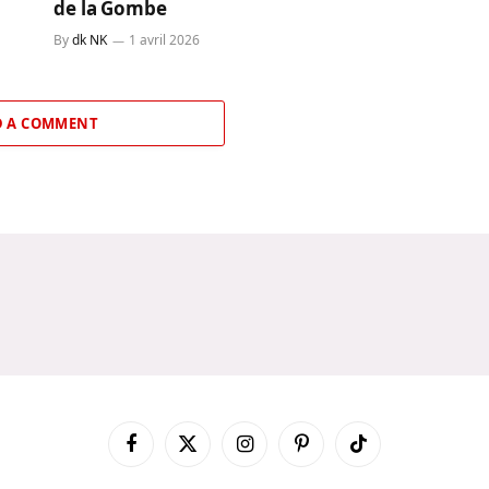
de la Gombe
By
dk NK
1 avril 2026
 A COMMENT
Facebook
X
Instagram
Pinterest
TikTok
(Twitter)