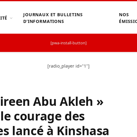
JOURNAUX ET BULLETINS
NOS
ITÉ
D’INFORMATIONS
ÉMISSI
[pwa-install-button]
[radio_player id="1"]
Shireen Abu Akleh »
le courage des
es lancé à Kinshasa