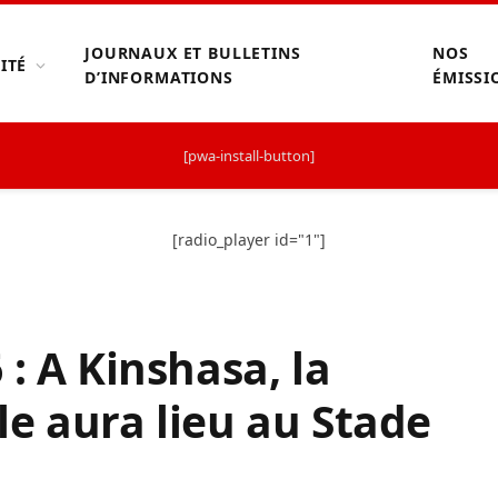
JOURNAUX ET BULLETINS
NOS
ITÉ
D’INFORMATIONS
ÉMISSI
[pwa-install-button]
[radio_player id="1"]
: A Kinshasa, la
lle aura lieu au Stade