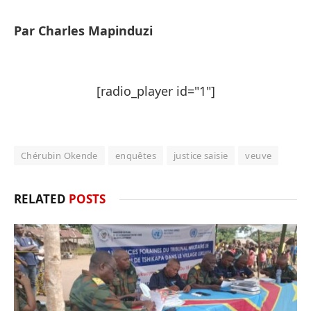
Par Charles Mapinduzi
[radio_player id="1"]
Chérubin Okende
enquêtes
justice saisie
veuve
RELATED
POSTS