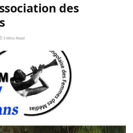
ssociation des
s
3 Mins Read