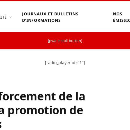
JOURNAUX ET BULLETINS
NOS
ITÉ
D’INFORMATIONS
ÉMISSI
[pwa-install-button]
[radio_player id="1"]
forcement de la
la promotion de
s