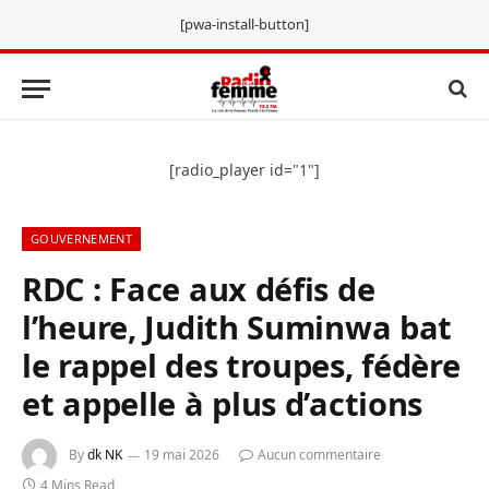
[pwa-install-button]
[radio_player id="1"]
GOUVERNEMENT
RDC : Face aux défis de
l’heure, Judith Suminwa bat
le rappel des troupes, fédère
et appelle à plus d’actions
By
dk NK
19 mai 2026
Aucun commentaire
4 Mins Read