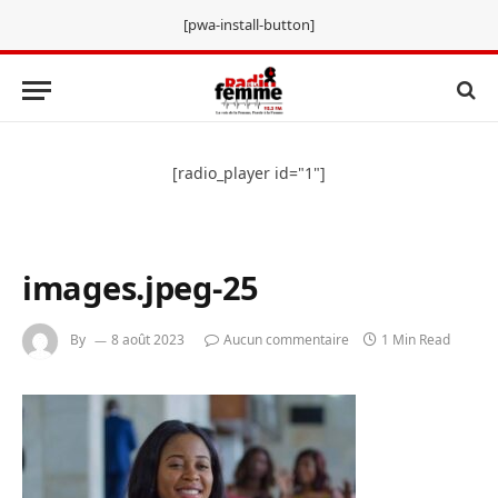
[pwa-install-button]
[radio_player id="1"]
images.jpeg-25
By
8 août 2023
Aucun commentaire
1 Min Read