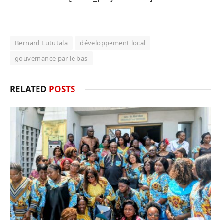
Bernard Lututala
développement local
gouvernance par le bas
RELATED
POSTS