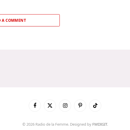
 A COMMENT
Facebook
X
Instagram
Pinterest
TikTok
(Twitter)
© 2026 Radio de la Femme. Designed by
FMDIGIT
.