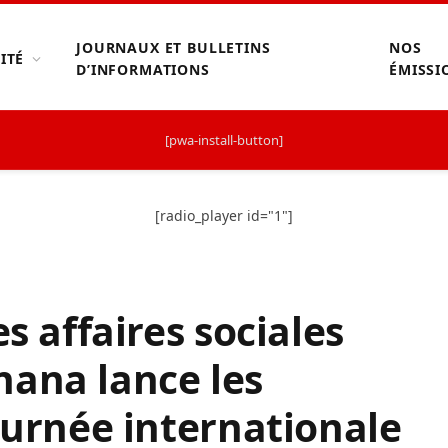
JOURNAUX ET BULLETINS
NOS
ITÉ
D’INFORMATIONS
ÉMISSI
[pwa-install-button]
[radio_player id="1"]
es affaires sociales
nana lance les
journée internationale