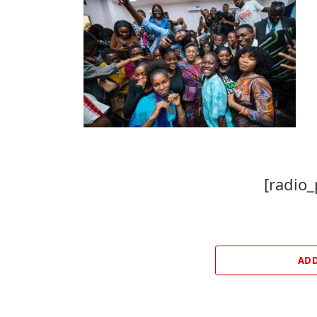
[radio_
ADD