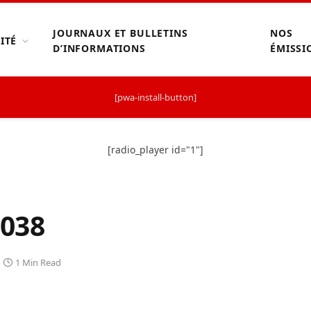
JOURNAUX ET BULLETINS
NOS
ITÉ
D’INFORMATIONS
ÉMISSI
[pwa-install-button]
[radio_player id="1"]
038
1 Min Read