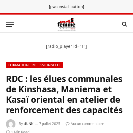
[pwa-install-button]
[radio_player id="1"]
FORMATION PROFESSIONNELLE
RDC : les élues communales
de Kinshasa, Maniema et
Kasaï oriental en atelier de
renforcement des capacités
By
dk NK
7 juillet 2025
Aucun commentaire
1 Min Read