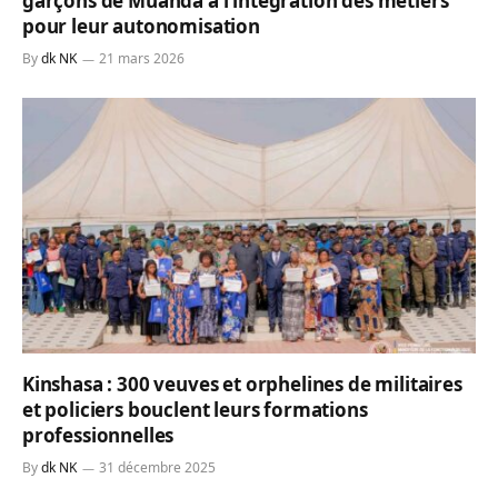
garçons de Muanda à l’intégration des métiers
pour leur autonomisation
By
dk NK
21 mars 2026
Kinshasa : 300 veuves et orphelines de militaires
et policiers bouclent leurs formations
professionnelles
By
dk NK
31 décembre 2025