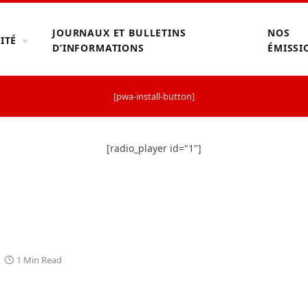
JOURNAUX ET BULLETINS
NOS
ITÉ
D’INFORMATIONS
ÉMISSI
[pwa-install-button]
[radio_player id="1"]
1 Min Read