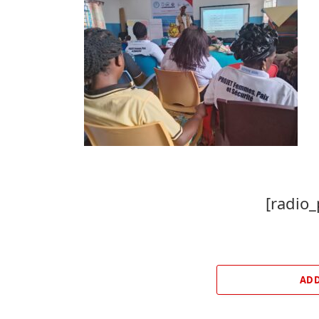
[radio_
ADD