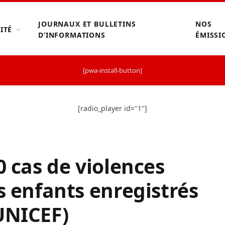
JOURNAUX ET BULLETINS
NOS
ITÉ
D’INFORMATIONS
ÉMISSI
[pwa-install-button]
[radio_player id="1"]
0 cas de violences
s enfants enregistrés
UNICEF)