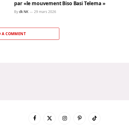
par «le mouvement Biso Basi Telema »
By
dk NK
29 mars 2026
 A COMMENT
Facebook
X
Instagram
Pinterest
TikTok
(Twitter)