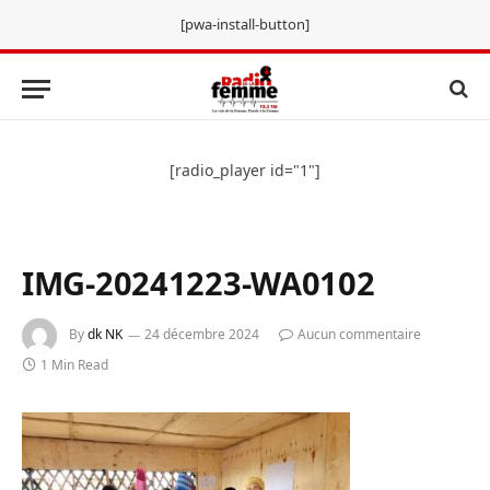
[pwa-install-button]
[radio_player id="1"]
IMG-20241223-WA0102
By
dk NK
24 décembre 2024
Aucun commentaire
1 Min Read