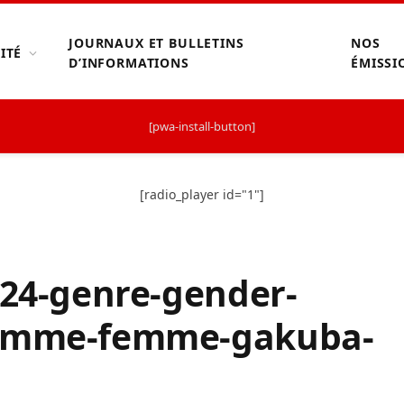
JOURNAUX ET BULLETINS
NOS
ITÉ
D’INFORMATIONS
ÉMISSI
[pwa-install-button]
[radio_player id="1"]
024-genre-gender-
homme-femme-gakuba-