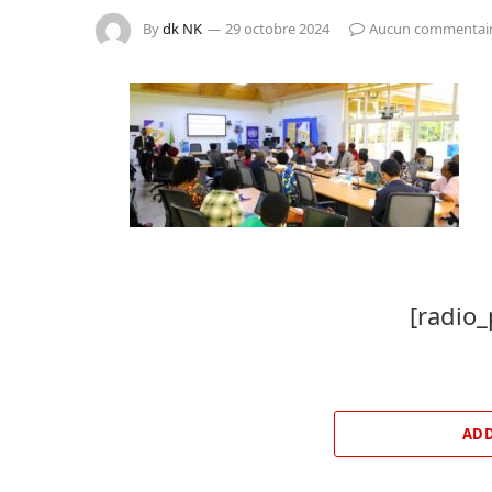
By
dk NK
29 octobre 2024
Aucun commentai
[radio_
ADD