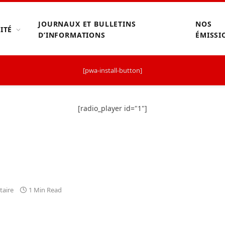
JOURNAUX ET BULLETINS
NOS
ITÉ
D’INFORMATIONS
ÉMISSI
[pwa-install-button]
[radio_player id="1"]
aire
1 Min Read