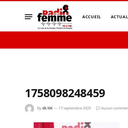
ACCUEIL
ACTUAL
1758098248459
By
dk NK
17 septembre 2025
Aucun comment