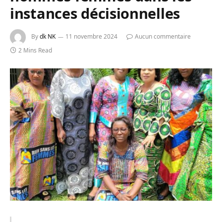
instances décisionnelles
By
dk NK
11 novembre 2024
Aucun commentaire
2 Mins Read