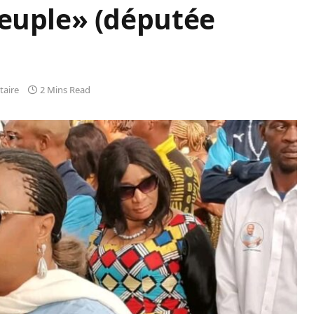
peuple» (députée
aire
2 Mins Read