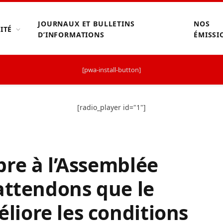
JOURNAUX ET BULLETINS
NOS
ITÉ
D’INFORMATIONS
ÉMISSI
[pwa-install-button]
[radio_player id="1"]
re à l’Assemblée
attendons que le
iore les conditions