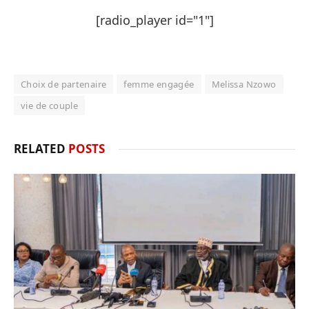
[radio_player id="1"]
Choix de partenaire
femme engagée
Melissa Nzowo
vie de couple
RELATED
POSTS