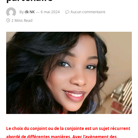
By
dk NK
6 mai 2024
Aucun commentaire
2 Mins Read
Le choix du conjoint ou de la conjointe est un sujet récurrent
abordé de différentes manières. Avec l’avènement des