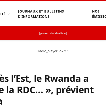
JOURNAUX ET BULLETINS
NOS
ITÉ
D’INFORMATIONS
ÉMISSI
[pwa-install-button]
[radio_player id="1"]
ès l’Est, le Rwanda a
e la RDC… », prévient
a