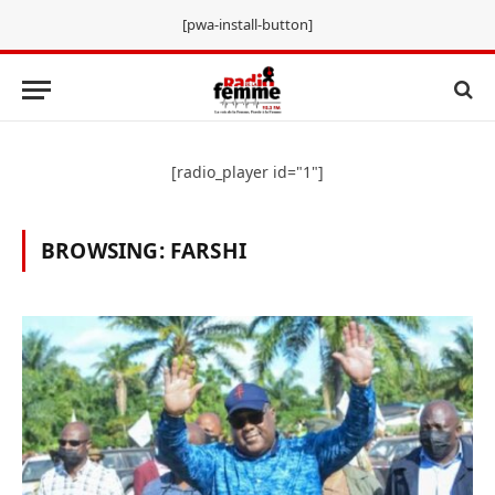
[pwa-install-button]
[radio_player id="1"]
BROWSING:
FARSHI