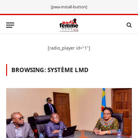
[pwa-install-button]
[radio_player id="1"]
BROWSING:
SYSTÈME LMD