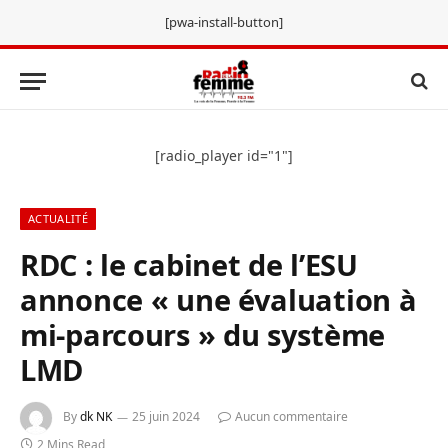
[pwa-install-button]
[radio_player id="1"]
ACTUALITÉ
RDC : le cabinet de l’ESU
annonce « une évaluation à
mi-parcours » du système
LMD
By
dk NK
25 juin 2024
Aucun commentaire
2 Mins Read