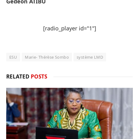
Gédéon ATIBU
[radio_player id="1"]
ESU
Marie- Thérèse Sombo
système LMD
RELATED
POSTS