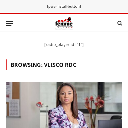
[pwa-install-button]
[radio_player id="1"]
BROWSING:
VLISCO RDC