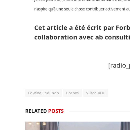
n’aspire qu’à une seule chose contribuer activement
Cet article a été écrit par F
collaboration avec ab consult
[radio_
Edwine Endundo
Forbes
Vlisco RDC
RELATED
POSTS