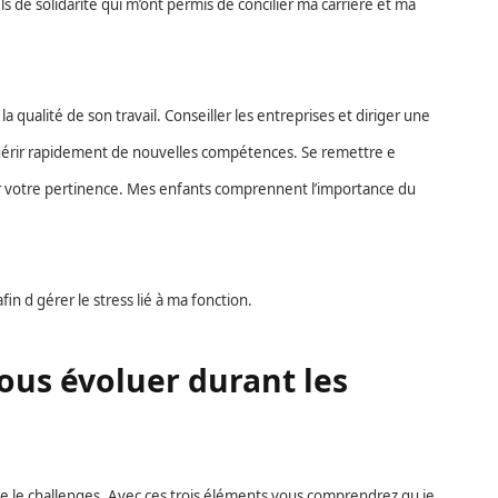
 de solidarité qui m’ont permis de concilier ma carrière et ma
la qualité de son travail. Conseiller les entreprises et diriger une
acquérir rapidement de nouvelles compétences. Se remettre e
r votre pertinence. Mes enfants comprennent l’importance du
in d gérer le stress lié à ma fonction.
us évoluer durant les
me le challenges. Avec ces trois éléments vous comprendrez qu je