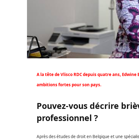
A la tête de Vlisco RDC depuis quatre ans, Edwine
ambitions fortes pour son pays.
Pouvez-vous décrire bri
professionnel ?
Après des études de droit en Belgique et une spécialisa