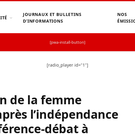
JOURNAUX ET BULLETINS
NOS
ITÉ
D’INFORMATIONS
ÉMISSI
[pwa-install-button]
[radio_player id="1"]
ion de la femme
après l’indépendance
férence-débat à