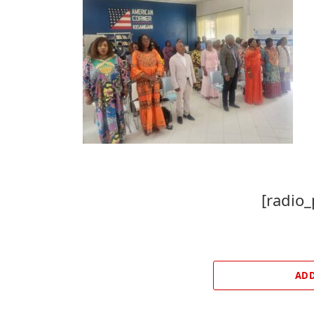
[radio_
ADD