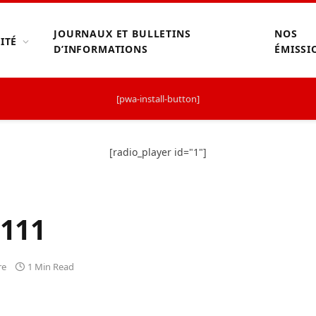
JOURNAUX ET BULLETINS
NOS
ITÉ
D’INFORMATIONS
ÉMISSI
[pwa-install-button]
[radio_player id="1"]
111
re
1 Min Read