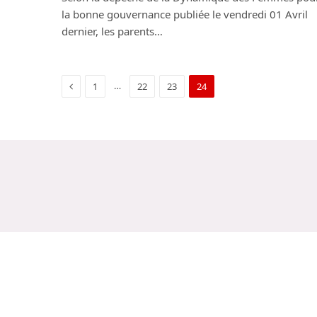
la bonne gouvernance publiée le vendredi 01 Avril
dernier, les parents…
Previous
…
1
22
23
24