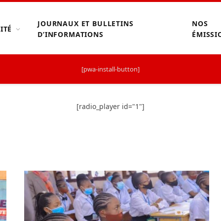
JOURNAUX ET BULLETINS
NOS
ITÉ
D’INFORMATIONS
ÉMISSI
[pwa-install-button]
[radio_player id="1"]