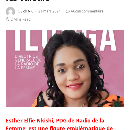
By
dk NK
21 mars 2024
Aucun commentaire
2 Mins Read
Esther Elfie Nkishi, PDG de Radio de la
Femme, est une figure emblématique de