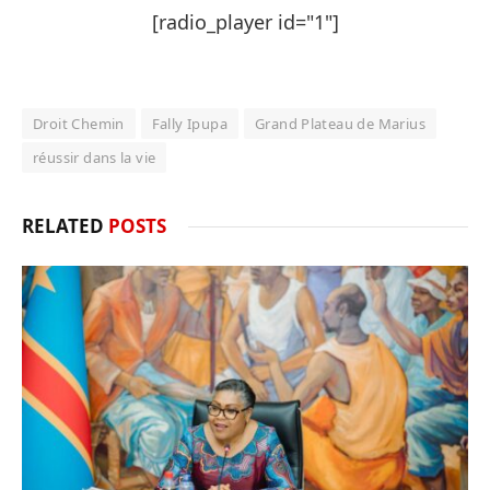
[radio_player id="1"]
Droit Chemin
Fally Ipupa
Grand Plateau de Marius
réussir dans la vie
RELATED
POSTS