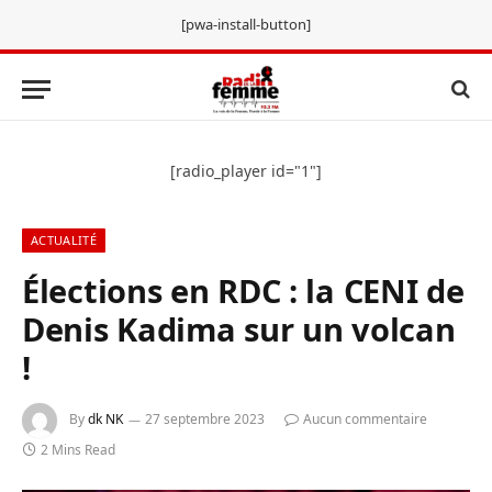
[pwa-install-button]
[radio_player id="1"]
ACTUALITÉ
Élections en RDC : la CENI de
Denis Kadima sur un volcan
!
By
dk NK
27 septembre 2023
Aucun commentaire
2 Mins Read