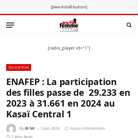
[pwa-install-button]
[radio_player id="1"]
ÉDUCATION
ENAFEP : La participation
des filles passe de 29.233 en
2023 à 31.661 en 2024 au
Kasaï Central 1
By
dk NK
3 juin 2024
Aucun commentaire
2 Mins Read