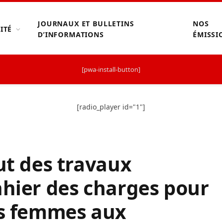
JOURNAUX ET BULLETINS
NOS
ITÉ
D’INFORMATIONS
ÉMISSI
[pwa-install-button]
[radio_player id="1"]
ut des travaux
ahier des charges pour
es femmes aux