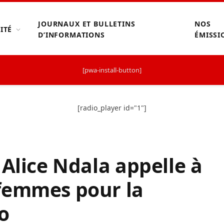
JOURNAUX ET BULLETINS
NOS
ITÉ
D’INFORMATIONS
ÉMISSI
[pwa-install-button]
[radio_player id="1"]
 Alice Ndala appelle à
femmes pour la
o