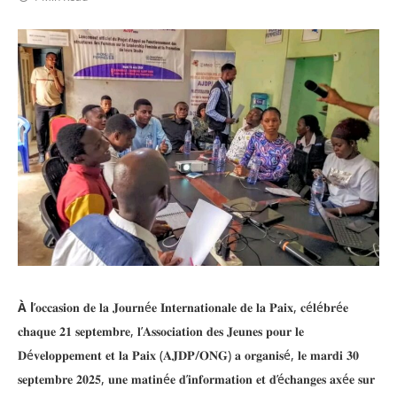
À
l
’𝐨𝐜𝐜𝐚𝐬𝐢𝐨𝐧 𝐝𝐞 𝐥𝐚 𝐉𝐨𝐮𝐫𝐧é𝐞 𝐈𝐧𝐭𝐞𝐫𝐧𝐚𝐭𝐢𝐨𝐧𝐚𝐥𝐞 𝐝𝐞 𝐥𝐚 𝐏𝐚𝐢𝐱, 𝐜é𝐥é𝐛𝐫é𝐞
𝐜𝐡𝐚𝐪𝐮𝐞 𝟐𝟏 𝐬𝐞𝐩𝐭𝐞𝐦𝐛𝐫𝐞, 𝐥’𝐀𝐬𝐬𝐨𝐜𝐢𝐚𝐭𝐢𝐨𝐧 𝐝𝐞𝐬 𝐉𝐞𝐮𝐧𝐞𝐬 𝐩𝐨𝐮𝐫 𝐥𝐞
𝐃é𝐯𝐞𝐥𝐨𝐩𝐩𝐞𝐦𝐞𝐧𝐭 𝐞𝐭 𝐥𝐚 𝐏𝐚𝐢𝐱 (𝐀𝐉𝐃𝐏/𝐎𝐍𝐆) 𝐚 𝐨𝐫𝐠𝐚𝐧𝐢𝐬é, 𝐥𝐞 𝐦𝐚𝐫𝐝𝐢 𝟑𝟎
𝐬𝐞𝐩𝐭𝐞𝐦𝐛𝐫𝐞 𝟐𝟎𝟐𝟓, 𝐮𝐧𝐞 𝐦𝐚𝐭𝐢𝐧é𝐞 𝐝’𝐢𝐧𝐟𝐨𝐫𝐦𝐚𝐭𝐢𝐨𝐧 𝐞𝐭 𝐝’é𝐜𝐡𝐚𝐧𝐠𝐞𝐬 𝐚𝐱é𝐞 𝐬𝐮𝐫