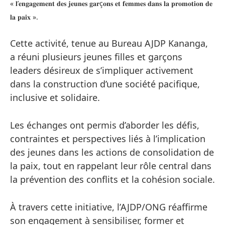
« 𝐥’𝐞𝐧𝐠𝐚𝐠𝐞𝐦𝐞𝐧𝐭 𝐝𝐞𝐬 𝐣𝐞𝐮𝐧𝐞𝐬 𝐠𝐚𝐫ç𝐨𝐧𝐬 𝐞𝐭 𝐟𝐞𝐦𝐦𝐞𝐬 𝐝𝐚𝐧𝐬 𝐥𝐚 𝐩𝐫𝐨𝐦𝐨𝐭𝐢𝐨𝐧 𝐝𝐞
𝐥𝐚 𝐩𝐚𝐢𝐱 ».
Cette activité, tenue au Bureau AJDP Kananga,
a réuni plusieurs jeunes filles et garçons
leaders désireux de s’impliquer activement
dans la construction d’une société pacifique,
inclusive et solidaire.
Les échanges ont permis d’aborder les défis,
contraintes et perspectives liés à l’implication
des jeunes dans les actions de consolidation de
la paix, tout en rappelant leur rôle central dans
la prévention des conflits et la cohésion sociale.
À travers cette initiative, l’AJDP/ONG réaffirme
son engagement à sensibiliser, former et