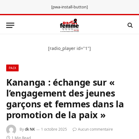
[pwa-install-button]
[radio_player id="1"]
PAIX
Kananga : échange sur «
l’engagement des jeunes
garçons et femmes dans la
promotion de la paix »
By
dk NK
1 octobre 2025
Aucun commentaire
1 Min Read