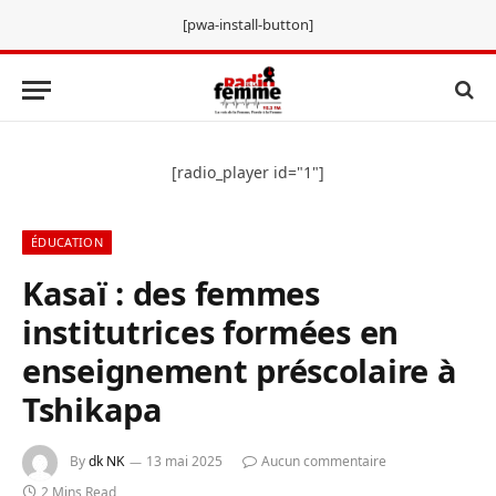
[pwa-install-button]
[radio_player id="1"]
ÉDUCATION
Kasaï : des femmes
institutrices formées en
enseignement préscolaire à
Tshikapa
By
dk NK
13 mai 2025
Aucun commentaire
2 Mins Read